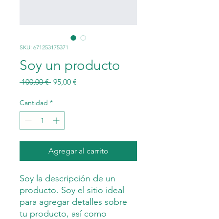
SKU: 671253175371
Soy un producto
Precio
Precio
 100,00 € 
95,00 €
de
oferta
Cantidad
*
Agregar al carrito
Soy la descripción de un 
producto. Soy el sitio ideal 
para agregar detalles sobre 
tu producto, así como 